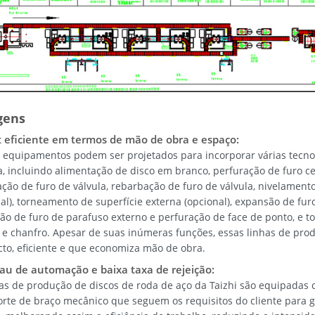
gens
 eficiente em termos de mão de obra e espaço:
 equipamentos podem ser projetados para incorporar várias tecnol
, incluindo alimentação de disco em branco, perfuração de furo cen
ção de furo de válvula, rebarbação de furo de válvula, nivelamento
al), torneamento de superfície externa (opcional), expansão de fur
ão de furo de parafuso externo e perfuração de face de ponto, e to
l e chanfro. Apesar de suas inúmeras funções, essas linhas de pr
to, eficiente e que economiza mão de obra.
rau de automação e baixa taxa de rejeição:
has de produção de discos de roda de aço da Taizhi são equipadas 
orte de braço mecânico que seguem os requisitos do cliente para