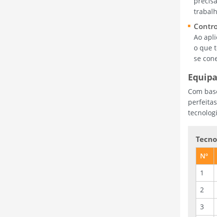
precis
trabalh
Contr
Ao apl
o que 
se cone
Equipa
Com base
perfeita
tecnolog
Tecno
Nº
1
2
3