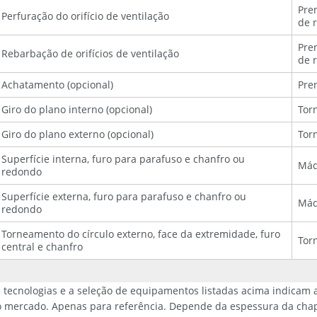
Pre
Perfuração do orifício de ventilação
de 
Pre
Rebarbação de orifícios de ventilação
de 
Achatamento (opcional)
Pre
Giro do plano interno (opcional)
Torn
Giro do plano externo (opcional)
Torn
Superfície interna, furo para parafuso e chanfro ou
Máq
redondo
Superfície externa, furo para parafuso e chanfro ou
Máq
redondo
Torneamento do círculo externo, face da extremidade, furo
Tor
central e chanfro
 tecnologias e a seleção de equipamentos listadas acima indicam a
 mercado. Apenas para referência. Depende da espessura da chapa d