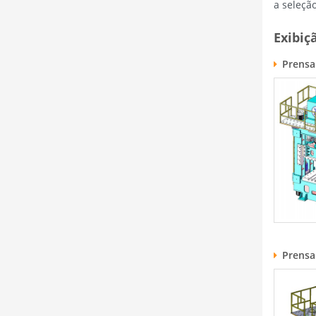
a seleçã
Exibiç
Prensa
Prensa