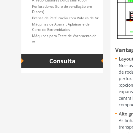
Arredondadores (Aros sem tubo)
Perfuradores (furo de ventilação em
Discos)
Prensa de Perfuração com Válvula de Ar
Máquinas de Aparar, Aplainar e de
Corte de Extremidades
Máquinas para Teste de Vazamento de
ar
Vanta
Layout
Consulta
Nossos
de roda
perfura
(opcion
expans
centra
compac
Alto g
As lin
transp