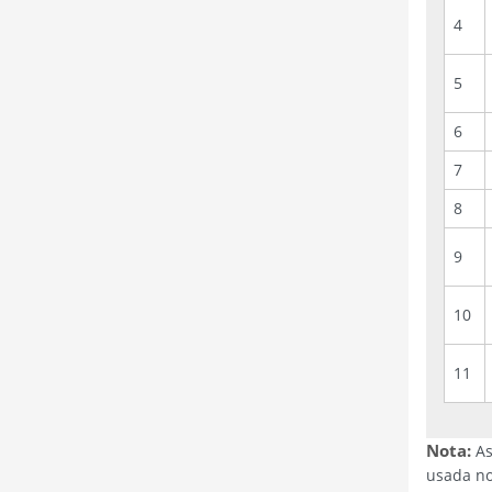
4
5
6
7
8
9
10
11
Nota:
As
usada no