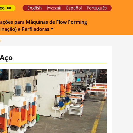
deo
English
Русский
Español
Português
cações para Máquinas de Flow Forming
inação) e Perfiladoras
o
 Aço