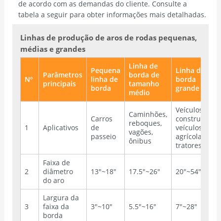
de acordo com as demandas do cliente. Consulte a
tabela a seguir para obter informações mais detalhadas.
Linhas de produção de aros de rodas pequenas,
médias e grandes
Linha de
Pequena
Linha de
Parâmetros
borda de
Nº
linha de
borda
principais
tamanho
borda
grande
médio
Veículos de
Caminhões,
Carros
construção,
reboques,
1
Aplicativos
de
veículos
vagões,
passeio
agrícolas,
ônibus
tratores
Faixa de
2
diâmetro
13"~18"
17.5"~26"
20"~54"
do aro
Largura da
3
faixa da
3"~10"
5.5"~16"
7"~28"
borda