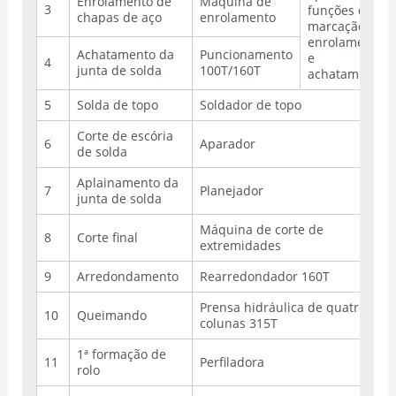
Enrolamento de
Máquina de
3
funções de
chapas de aço
enrolamento
marcação,
enrolamento
Achatamento da
Puncionamento
e
4
junta de solda
100T/160T
achatamento.
5
Solda de topo
Soldador de topo
Corte de escória
6
Aparador
de solda
Aplainamento da
7
Planejador
junta de solda
Máquina de corte de
8
Corte final
extremidades
9
Arredondamento
Rearredondador 160T
Prensa hidráulica de quatro
10
Queimando
colunas 315T
1ª formação de
11
Perfiladora
rolo