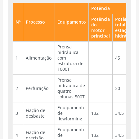
Potência
Potência
Potência
Nº
Processo
Equipamento
do
total da
motor
estação
principal
hidráulica
Prensa
hidráulica
1
Alimentação
com
45
estrutura de
1000T
Prensa
hidráulica de
2
Perfuração
30
quatro
colunas 500T
Equipamento
Fiação de
3
de
132
34.5
desbaste
flowforming
Equipamento
Fiação de
4
de
132
34.5
precisão