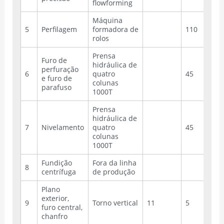
flowforming
Máquina
5
Perfilagem
formadora de
110
rolos
Prensa
Furo de
hidráulica de
perfuração
6
quatro
45
e furo de
colunas
parafuso
1000T
Prensa
hidráulica de
7
Nivelamento
quatro
45
colunas
1000T
Fundição
Fora da linha
8
centrífuga
de produção
Plano
exterior,
9
Torno vertical
11
5
furo central,
chanfro