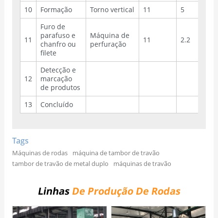
10
Formação
Torno vertical
11
5
Furo de
parafuso e
Máquina de
11
11
2.2
chanfro ou
perfuração
filete
Detecção e
12
marcação
de produtos
13
Concluído
Tags
Máquinas de rodas
máquina de tambor de travão
tambor de travão de metal duplo
máquinas de travão
Linhas
De Produção De Rodas