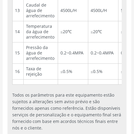
Caudal de
13
água de
4500L/H
4500L/H
5000L
arrefecimento
Temperatura
14
da água de
≤20℃
≤20℃
≤20℃
arrefecimento
Pressão da
15
água de
0.2~0.4MPA
0.2~0.4MPA
0.2~0
arrefecimento
Taxa de
16
≤0.5%
≤0.5%
≤0.5%
rejeição
Todos os parâmetros para este equipamento estão
sujeitos a alterações sem aviso prévio e são
fornecidos apenas como referência. Estão disponíveis
serviços de personalização e o equipamento final será
fornecido com base em acordos técnicos finais entre
nós e o cliente.