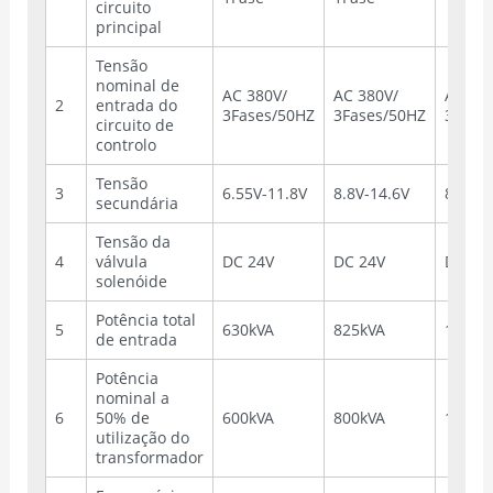
circuito
principal
Tensão
nominal de
AC 380V/
AC 380V/
AC 38
2
entrada do
3Fases/50HZ
3Fases/50HZ
3Fase
circuito de
controlo
Tensão
3
6.55V-11.8V
8.8V-14.6V
8.8V-1
secundária
Tensão da
4
válvula
DC 24V
DC 24V
DC 24
solenóide
Potência total
5
630kVA
825kVA
1050k
de entrada
Potência
nominal a
6
50% de
600kVA
800kVA
1000k
utilização do
transformador