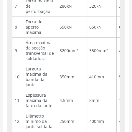
Força máxima
7
de
280kN
320kN
320kN
perturbação
Força de
8
aperto
650kN
650kN
650kN
máxima
Área máxima
da secção
9
3200mm²
3500mm²
4000
transversal de
soldadura
Largura
máxima da
10
350mm
410mm
500m
banda da
jante
Espessura
11
máxima da
4.5mm
8mm
10mm
faixa da jante
Diâmetro
12
mínimo da
250mm
400mm
400m
jante soldada