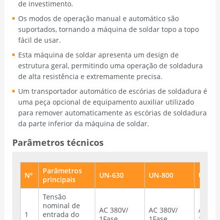
de investimento.
Os modos de operação manual e automático são
suportados, tornando a máquina de soldar topo a topo
fácil de usar.
Esta máquina de soldar apresenta um design de
estrutura geral, permitindo uma operação de soldadura
de alta resistência e extremamente precisa.
Um transportador automático de escórias de soldadura é
uma peça opcional de equipamento auxiliar utilizado
para remover automaticamente as escórias de soldadura
da parte inferior da máquina de soldar.
Parâmetros técnicos
Parâmetros
Nº
UN-630
UN-800
UN-10
principais
Tensão
nominal de
AC 380V/
AC 380V/
AC 38
1
entrada do
1Fase
1Fase
1Fase