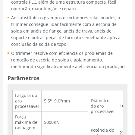
controle PLC, além de uma estrutura compacta, fácil
operação, manutenção e reparo.
Ao substituir os grampos e cortadores relacionados, o
trimmer consegue lidar facilmente com a escória de
solda em anéis de flange, anéis de trava, anéis de
suporte e outras peças de formato semelhante após a
conclusão da solda de topo.
O trimmer resolve com eficiência os problemas de
remoção de escória de solda e aplainamento,
melhorando significativamente a eficiência da produção.
Parâmetros
Largura do
Diâmetro
aro
5.5"~9.0"mm
do aro
16"~2
processável
processável
Força
máxima de
5000KN
raspagem
Potência do
22KW