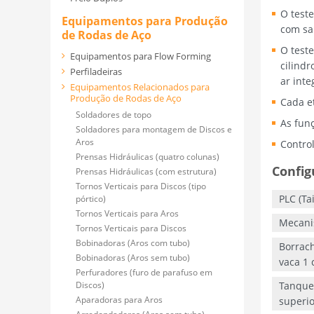
O test
Equipamentos para Produção
com sa
de Rodas de Aço
O test
Equipamentos para Flow Forming
cilind
Perfiladeiras
ar inte
Equipamentos Relacionados para
Produção de Rodas de Aço
Cada e
Soldadores de topo
As fun
Soldadores para montagem de Discos e
Aros
Control
Prensas Hidráulicas (quatro colunas)
Confi
Prensas Hidráulicas (com estrutura)
Tornos Verticais para Discos (tipo
PLC (T
pórtico)
Tornos Verticais para Aros
Mecani
Tornos Verticais para Discos
Bobinadoras (Aros com tubo)
Borrach
Bobinadoras (Aros sem tubo)
vaca 1 
Perfuradores (furo de parafuso em
Discos)
Tanque
Aparadoras para Aros
superio