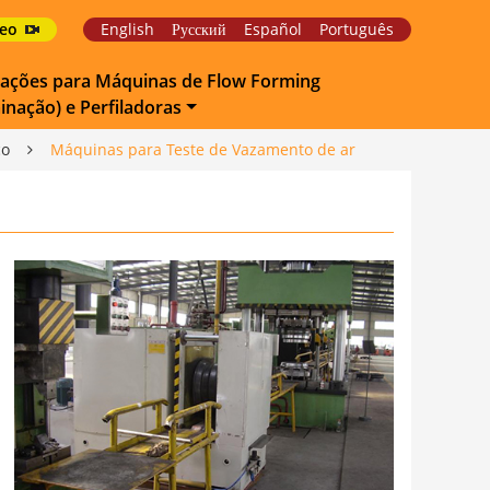
deo
English
Русский
Español
Português
cações para Máquinas de Flow Forming
inação) e Perfiladoras
ço
Máquinas para Teste de Vazamento de ar