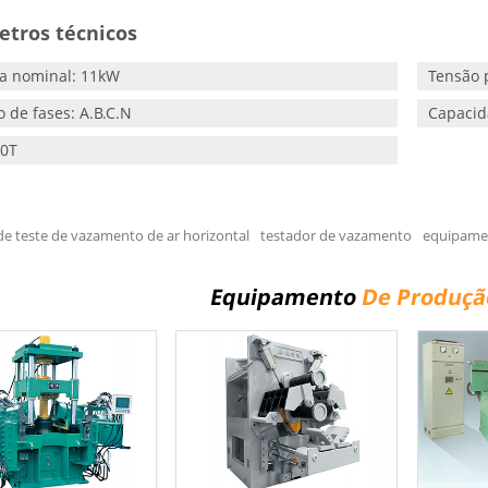
tros técnicos
ia nominal: 11kW
Tensão 
de fases: A.B.C.N
Capacid
,0T
e teste de vazamento de ar horizontal
testador de vazamento
equipame
Equipamento
De Produçã