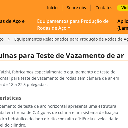
Início
Sobre nós
Contatos
Ví
as de Aço e
Equipamentos para Produção de
Apli
Rodas de Aço
(Lam
ço
Equipamentos Relacionados para Produção de Rodas de A
inas para Teste de Vazamento de ar
Taizhi, fabricamos especialmente o equipamento de teste de
zontal para teste de vazamento de rodas sem câmara de ar em
a de 18 a 22,5 polegadas.
erísticas
pamento de teste de aro horizontal apresenta uma estrutura
ntal em forma de C, 4 guias de coluna e um sistema de fixação
ndro hidráulico do lado direito com alta eficiência e velocidade
el do cilindro.