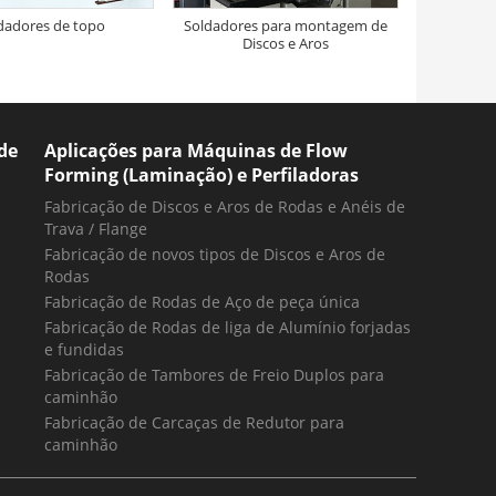
dadores de topo
Soldadores para montagem de
Discos e Aros
de
Aplicações para Máquinas de Flow
Forming (Laminação) e Perfiladoras
Fabricação de Discos e Aros de Rodas e Anéis de
Trava / Flange
Fabricação de novos tipos de Discos e Aros de
Rodas
Fabricação de Rodas de Aço de peça única
Fabricação de Rodas de liga de Alumínio forjadas
e fundidas
Fabricação de Tambores de Freio Duplos para
caminhão
Fabricação de Carcaças de Redutor para
caminhão