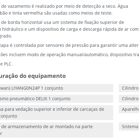
e de vazamento é realizado por meio de detecção a seco. Água
bão e tinta vermelha são usadas como meios de teste.
e de borda horizontal usa um sistema de fixação superior de
ro hidráulico e um dispositivo de carga e descarga rápida de ar c
grado.
tapa é controlada por sensores de pressão para garantir uma alter
ções incluem modo de operação manual/automático, dispositivo tr
e PLC.
guração do equipamento
aiwan) LIYANG0N24P 1 conjunto
Cilindro
smo pneumático DELIX 1 conjunto
Cilindro
a para vedação superior e inferior de carcaças de
Aparelho
conjunto
 de armazenamento de ar montado na parte
Sistema 
r