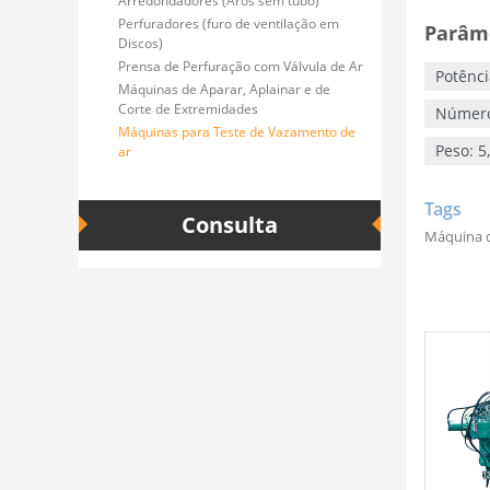
Arredondadores (Aros sem tubo)
Perfuradores (furo de ventilação em
Parâme
Discos)
Prensa de Perfuração com Válvula de Ar
Potênc
Máquinas de Aparar, Aplainar e de
Corte de Extremidades
Número 
Máquinas para Teste de Vazamento de
Peso: 5
ar
Tags
Consulta
Máquina d