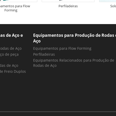
pamentos para Flow
Perfiladeiras
Sol
Forming
as de Aço e
Equipamentos para Produção de Rodas 
Aço
Rodas de Aço
Equipamentos para Flow Forming
ço de peça
Perfiladeiras
Equipamentos Relacionados para Produção de
das de Aço
Rodas de Aço
e Freio Duplos