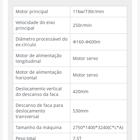
Motor principal
11kw/730r/min
Velocidade do eixo
250r/min
principal
Diâmetro processável do
Ф160-Ф600m
ex-círculo
Motor de alimentação
Motor servo
longitudinal
Motor de alimentação
Motor servo
horizontal
Deslocamento vertical
420mm
do descanso da faca
Descanso de faca para
deslocamento
530mm
transversal
Tamanho da máquina
2750*1400*3240(C*L*A)
Peso total
7.5T