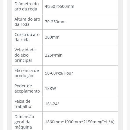
Diâmetro do
Ф350-Ф500mm
aro da roda
Altura do aro
70-250mm
da roda
Curso do aro
300mm
da roda
Velocidade
do eixo
225r/min
principal
Eficiência de
50-60Pcs/Hour
produção
Poder de
18KW
acoplamento
Faixa de
16"-24"
trabalho
Dimensão
geral da
1860mm*1990mm*2150mm(C*L*A)
máquina