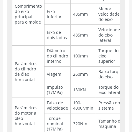
Comprimento
Menor
do eixo
Eixo
485mm
velocidade
3
principal
inferior
do eixo
para o molde
Velocidade
Eixo de
485mm
do eixo
4
dois lados
lateral
Diâmetro
Torque do
do cilindro
100mm
eixo
1
interno
superior
Parâmetros
do cilindro
Baixo torque
de óleo
Viagem
260mm
8
do eixo
horizontal
Impulso
Torque do
130KN
7
(17MPa)
eixo lateral
Faixa de
100-
Pressão do
1
Parâmetros
velocidade
4000r/min
sistema
do motor a
óleo
Torque
Tamanho da
horizontal
nominal
320Nm
1
máquina
(17MPa)