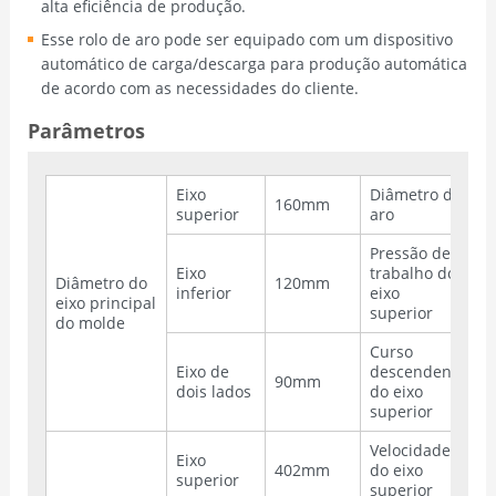
alta eficiência de produção.
Esse rolo de aro pode ser equipado com um dispositivo
automático de carga/descarga para produção automática
de acordo com as necessidades do cliente.
Parâmetros
Eixo
Diâmetro do
160mm
1
superior
aro
Pressão de
Eixo
trabalho do
Diâmetro do
120mm
6
inferior
eixo
eixo principal
superior
do molde
Curso
Eixo de
descendente
90mm
1
dois lados
do eixo
superior
Velocidade
Eixo
402mm
do eixo
2
superior
superior