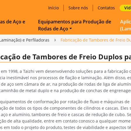
Início
Sobre nós
Contatos
Ví
as de Aço e
Equipamentos para Produção de
Apli
Rodas de Aço
(Lam
Laminação) e Perfiladoras
Fabricação de Tambores de Freio D
icação de Tambores de Freio Duplos 
em 1998, a Taizhi vem desenvolvendo soluções para a fabricação
cia inestimável nos processos de fiação e laminação. Além disso, e
 de aço sem câmara de ar, na produção de rodas de liga de alumín
 caminhão de metal duplo e na produção de conchas de engrenage
quipamentos de conformação por rotação de fluxo e máquinas de 
ção de todos os tipos de componentes de cilindros e cascas. Eles s
 aço e alumínio, tambores de freio e cascas de redução de cubo. Se 
ção de alta qualidade, entre em contato conosco a qualquer mome
os em todo o projeto do produto, testes de viabilidade e aspectos t