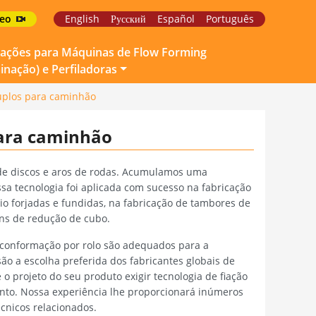
deo
English
Русский
Español
Português
cações para Máquinas de Flow Forming
inação) e Perfiladoras
uplos para caminhão
para caminhão
 de discos e aros de rodas. Acumulamos uma
ssa tecnologia foi aplicada com sucesso na fabricação
io forjadas e fundidas, na fabricação de tambores de
ns de redução de cubo.
conformação por rolo são adequados para a
ão a escolha preferida dos fabricantes globais de
o projeto do seu produto exigir tecnologia de fiação
nto. Nossa experiência lhe proporcionará inúmeros
écnicos relacionados.