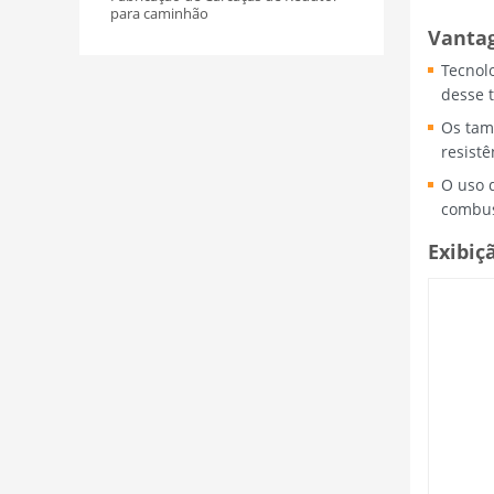
para caminhão
Vantag
Tecnol
desse 
Os tam
resistê
O uso 
combus
Exibiç