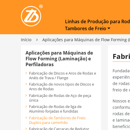
Linhas de Produção para Rod
Tambores de Freio
Início
Aplicações para Máquinas de Flow Forming (
Aplicações para Máquinas de
Fabr
Flow Forming (Laminação) e
Perfiladoras
Fundada 
Fabricação de Discos e Aros de Rodas e
experiên
Anéis de Trava / Flange
de rodas
Fabricação de novos tipos de Discos e
Aros de Rodas
freio de
Fabricação de Rodas de Aço de peça
única
Nossos e
Fabricação de Rodas de liga de
conforma
Alumínio forjadas e fundidas
rodas de
Fabricação de Tambores de Freio
e lamina
Duplos para caminhão
benefíci
Fabricação de Carcaças de Redutor