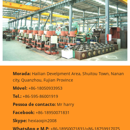
Morada:
Hailian Develpment Area, Shuitou Town, Nanan
city, Quanzhou, Fujian Province
Móvel:
+86-18050933953
Tel.:
+86-595-86001919
Pessoa de contacto:
Mr harry
Facebook:
+86-18950071831
Skype:
hexiaoqin2008
WhatsApp e M.P:
+86-18950071831/+86-18759917075